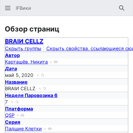
IFВики
Най
Обзор страниц
BRAIИ CELLZ
Скрыть группы
Скрыть свойства, ссылающиеся сю
Автор
Карташёв, Никита
+
Дата
май 5, 2020
+
Название
BRAIИ CELLZ
+
Неделя Паровозика 6
7
+
Платформа
QSP
+
Серия
Падшие Клетки
+