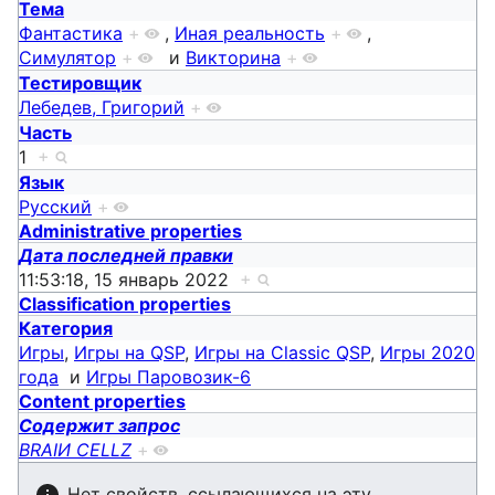
Тема
Фантастика
+
,
Иная реальность
+
,
Симулятор
+
и
Викторина
+
Тестировщик
Лебедев, Григорий
+
Часть
1
+
Язык
Русский
+
Administrative properties
Дата последней правки
11:53:18, 15 январь 2022
+
Classification properties
Категория
Игры
,
Игры на QSP
,
Игры на Classic QSP
,
Игры 2020
года
и
Игры Паровозик-6
Content properties
Содержит запрос
BRAIИ CELLZ
+
Нет свойств, ссылающихся на эту