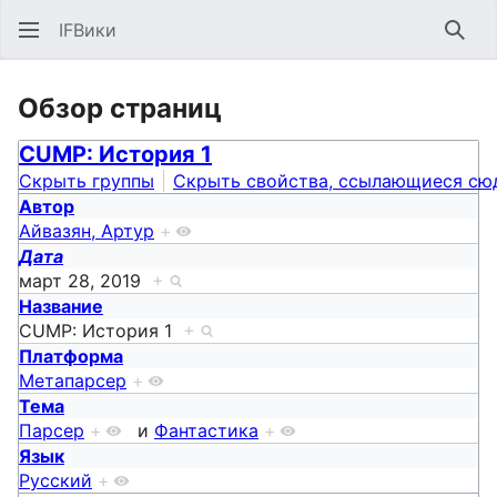
IFВики
Най
Обзор страниц
CUMP: История 1
Скрыть группы
Скрыть свойства, ссылающиеся сю
Автор
Айвазян, Артур
+
Дата
март 28, 2019
+
Название
CUMP: История 1
+
Платформа
Метапарсер
+
Тема
Парсер
+
и
Фантастика
+
Язык
Русский
+