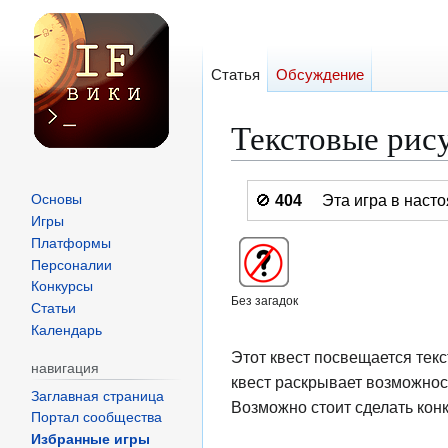
Статья
Обсуждение
Текстовые рис
Перейти
Перейти
🚫
404
Эта игра в нас
Основы
к
к
Игры
навигации
поиску
Платформы
Персоналии
Конкурсы
Без загадок
Статьи
Календарь
Этот квест посвещается тек
навигация
квест раскрывает возможнос
Заглавная страница
Возможно стоит сделать кон
Портал сообщества
Избранные игры