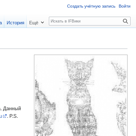
Создать учётную запись
Войти
П
а
История
Ещё
о
и
с
к
а. Данный
u
. P.S.