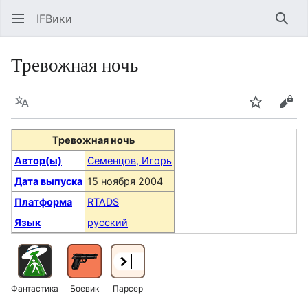
IFВики
Най
Тревожная ночь
Язык
Следить
Про
Тревожная ночь
Автор(ы)
Семенцов, Игорь
Дата выпуска
15 ноября 2004
Платформа
RTADS
Язык
русский
Фантастика
Боевик
Парсер