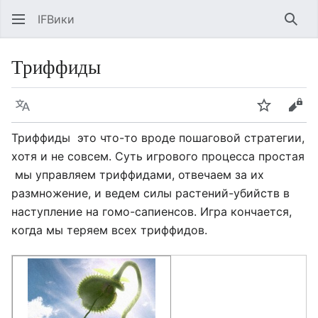
IFВики
Най
Триффиды
Язык
Следить
Про
Триффиды  это что-то вроде пошаговой стратегии,
хотя и не совсем. Суть игрового процесса простая
 мы управляем триффидами, отвечаем за их
размножение, и ведем силы растений-убийств в
наступление на гомо-сапиенсов. Игра кончается,
когда мы теряем всех триффидов.