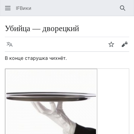
IFВики
Най
Убийца — дворецкий
Язык
Следить
Про
В конце старушка чихнёт.