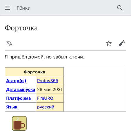
IFВики
Най
Форточка
Язык
Следить
Про
Я пришёл домой, но забыл ключи...
Форточка
Автор(ы)
Protos365
Дата выпуска
28 мая 2021
Платформа
FireURQ
Язык
русский