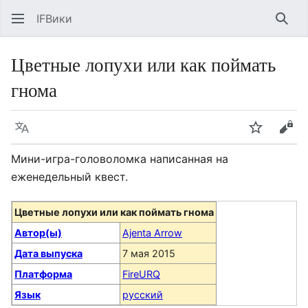
IFВики
Най
Цветные лопухи или как поймать
гнома
Язык
Следить
Про
Мини-игра-головоломка написанная на
еженедельный квест.
Цветные лопухи или как поймать гнома
Автор(ы)
Ajenta Arrow
Дата выпуска
7 мая 2015
Платформа
FireURQ
Язык
русский