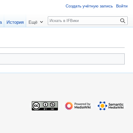
Создать учётную запись
Войти
П
а
История
Ещё
о
и
с
к