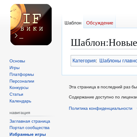
Шаблон
Обсуждение
Шаблон
:
Новые
Перейти
Перейти
Категория
:
Шаблоны главн
Основы
к
к
Игры
навигации
поиску
Платформы
Персоналии
Эта страница в последний раз бы
Конкурсы
Статьи
Содержание доступно по лиценз
Календарь
Политика конфиденциальности
навигация
Заглавная страница
Портал сообщества
Избранные игры