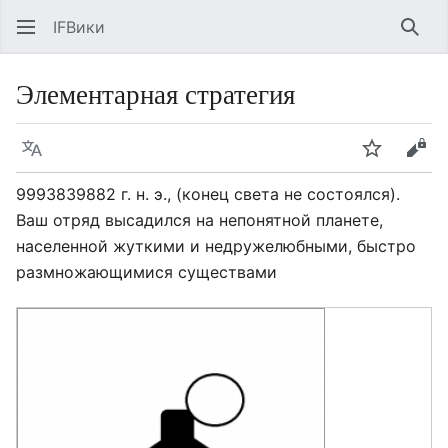
IFВики
Най
Элементарная стратегия
Язык
Следить
Про
9993839882 г. н. э., (конец света не состоялся).
Ваш отряд высадился на непонятной планете,
населенной жуткими и недружелюбными, быстро
размножающимися существами