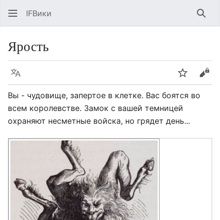
IFВики
Най
Ярость
Язык
Следить
Про
Вы - чудовище, запертое в клетке. Вас боятся во
всем королевстве. Замок с вашей темницей
охраняют несметные войска, но грядет день...