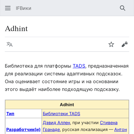
IFВики
Най
Adhint
Язык
Следить
Про
Библиотека для платформы
TADS
, предназначенная
для реализации системы адаптивных подсказок.
Она оценивает состояние игры и на основании
этого выдаёт наиболее подходящую подсказку.
Adhint
Тип
Библиотеки TADS
Дэвид Аллен
, при участии
Стивена
Разработчик(и)
Гранаде
, русская локализация —
Антон