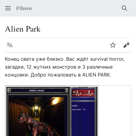
IFВики
Най
Alien Park
Язык
Следить
Про
Конец света уже близко. Вас ждёт survival horror,
загадки, 12 жутких монстров и 3 различные
концовки. Добро пожаловать в ALIEN PARK.