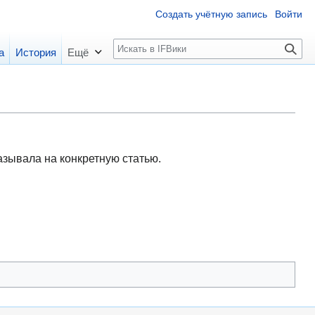
Создать учётную запись
Войти
П
а
История
Ещё
о
и
с
к
казывала на конкретную статью.