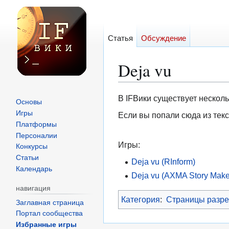
Статья
Обсуждение
Deja vu
Перейти
Перейти
В IFВики существует несколь
Основы
к
к
Игры
Если вы попали сюда из текс
навигации
поиску
Платформы
Персоналии
Игры:
Конкурсы
Статьи
Deja vu (RInform)
Календарь
Deja vu (AXMA Story Make
навигация
Категория
:
Страницы разре
Заглавная страница
Портал сообщества
Избранные игры