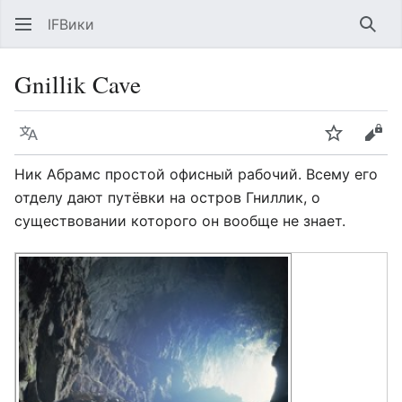
IFВики
Най
Gnillik Cave
Язык
Следить
Про
Ник Абрамс простой офисный рабочий. Всему его
отделу дают путёвки на остров Гниллик, о
существовании которого он вообще не знает.