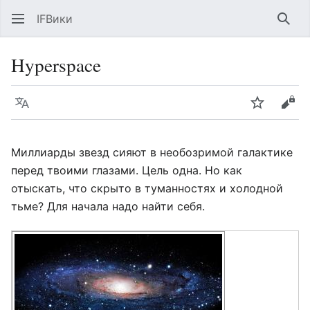
IFВики
Най
Hyperspace
Язык
Следить
Про
Миллиарды звезд сияют в необозримой галактике
перед твоими глазами. Цель одна. Но как
отыскать, что скрыто в туманностях и холодной
тьме? Для начала надо найти себя.