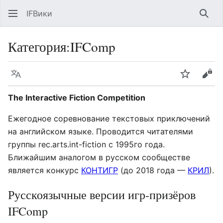
IFВики
Най
Категория
:
IFComp
Язык
Следить
Про
The Interactive Fiction Competition
Ежегодное соревнование текстовых приключений
на английском языке. Проводится читателями
группы rec.arts.int-fiction с 1995го года.
Ближайшим аналогом в русском сообществе
является конкурс
КОНТИГР
(до 2018 года —
КРИЛ
).
Русскоязычные версии игр-призёров
IFComp