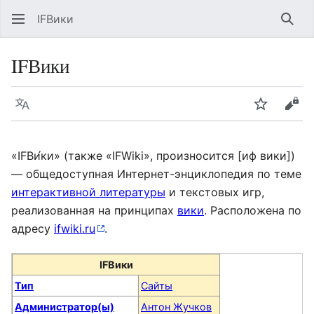
IFВики
Най
IFВики
Язык
Следить
Про
«IFВи́ки» (также «IFWiki», произносится [иф вики])
— общедоступная Интернет-энциклопедия по теме
интерактивной литературы
и текстовых игр,
реализованная на принципах
вики
. Расположена по
адресу
ifwiki.ru
.
IFВики
Тип
Сайты
Администратор(ы)
Антон Жучков