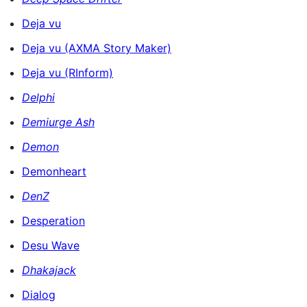
Deja vu
Deja vu (AXMA Story Maker)
Deja vu (RInform)
Delphi
Demiurge Ash
Demon
Demonheart
DenZ
Desperation
Desu Wave
Dhakajack
Dialog