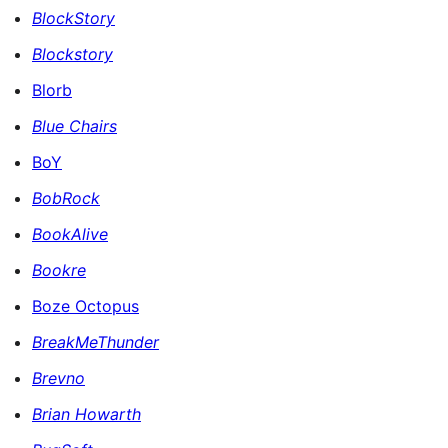
BlockStory
Blockstory
Blorb
Blue Chairs
BoY
BobRock
BookAlive
Bookre
Boze Octopus
BreakMeThunder
Brevno
Brian Howarth