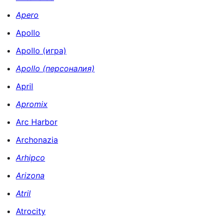
Apero
Apollo
Apollo (игра)
Apollo (персоналия)
April
Apromix
Arc Harbor
Archonazia
Arhipco
Arizona
Atril
Atrocity