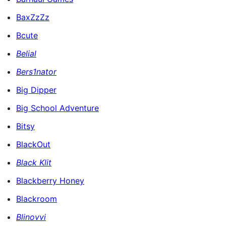
BaxZzZz
Bcute
Belial
Bers1nator
Big Dipper
Big School Adventure
Bitsy
BlackOut
Black Klit
Blackberry Honey
Blackroom
Blinovvi