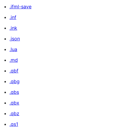
.ifml-save
.inf
.ink
.json
.lua
.md
.qbf
.qbg
.qbs
.qbx
.qbz
.qs1