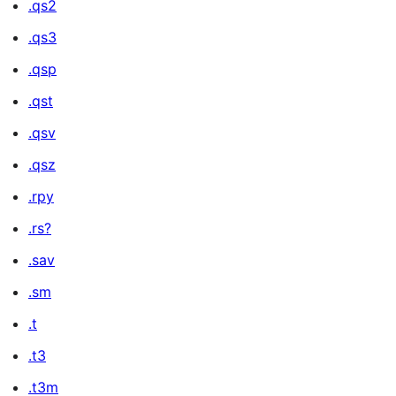
.qs2
.qs3
.qsp
.qst
.qsv
.qsz
.rpy
.rs?
.sav
.sm
.t
.t3
.t3m