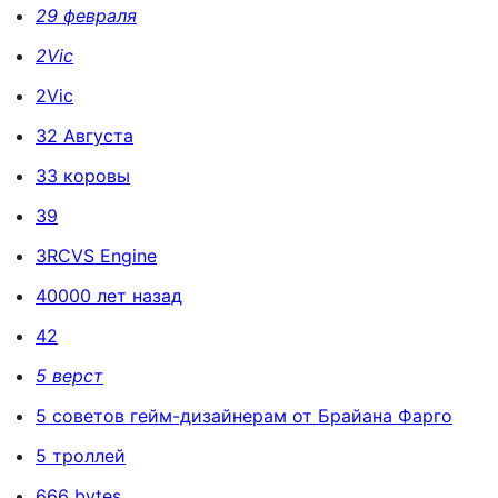
29 февраля
2Vic
2Viс
32 Августа
33 коровы
39
3RCVS Engine
40000 лет назад
42
5 верст
5 советов гейм-дизайнерам от Брайана Фарго
5 троллей
666 bytes