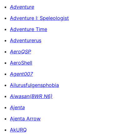
Adventure
Adventure I: Speleologist
Adventure Time
Adventurerus
AeroQSP
AeroShell
Agent007
Ailurusfulgensphobia
Aiwasan(BWR N6)
Ajenta
Ajenta Arrow
AkURQ