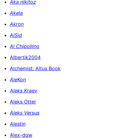
Aka nikitoz
Akela
Akron
AlSid
Al Chipollino
Albertik2004
Alchemist: Altus Book
AleKon
Aleks Kraev
Aleks Otter
Aleks Versus
Alestin
Alex-dqw