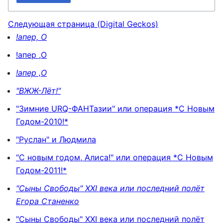
Следующая страница (Digital Geckos)
!апер, О
!апер ,О
!апер ⹁О
"ВЖЖ-Лёт!"
"Зимние URQ-ФАНТазии" или операция *С Новым
Годом-2010!*
"Руслан" и Людмила
"С новым годом, Алиса!" или операция *С Новым
Годом-2011!*
"Сыны Свободы" XXI века или последний полёт
Егора Станенко
"Сыны Свободы" XXI века или последний полёт