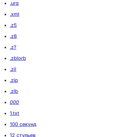
.urq
.xml
.z5
.z8
.z?
.zblorb
.zil
.zip
.zlb
000
1.txt
100 секунд
12 стульев