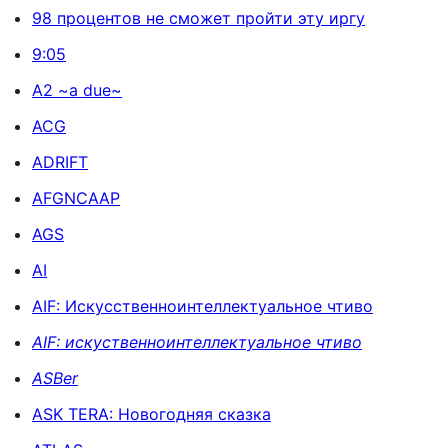
98 процентов не сможет пройти эту иргу
9:05
A2 ~a due~
ACG
ADRIFT
AFGNCAAP
AGS
AI
AIF: Искусственноинтеллектуальное чтиво
AIF: искуственноинтеллектуальное чтиво
ASBer
ASK TERA: Новогодняя сказка