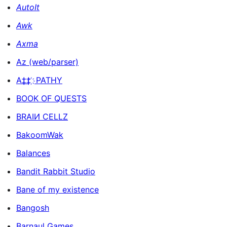
AutoIt
Awk
Axma
Az (web/parser)
A‡‡ ҉ PATHY
BOOK OF QUESTS
BRAIИ CELLZ
BakoomWak
Balances
Bandit Rabbit Studio
Bane of my existence
Bangosh
Barnaul Games