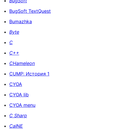
BugSoft
BugSoft TextQuest
Bumazhka
Byte
C
C++
CHameleon
CUMP: История 1
CYOA
CYOA lib
CYOA menu
C Sharp
CaINE