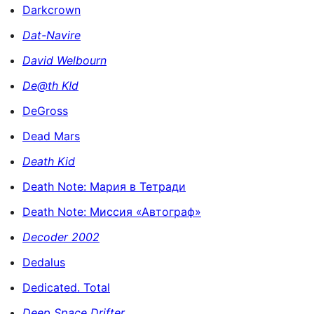
Darkcrown
Dat-Navire
David Welbourn
De@th K!d
DeGross
Dead Mars
Death Kid
Death Note: Мария в Тетради
Death Note: Миссия «Автограф»
Decoder 2002
Dedalus
Dedicated. Total
Deep Space Drifter