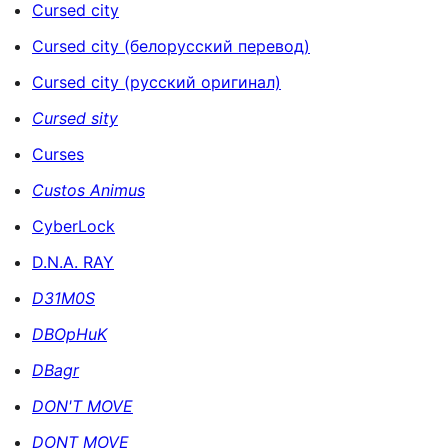
Cursed city
Cursed city (белорусский перевод)
Cursed city (русский оригинал)
Cursed sity
Curses
Custos Animus
CyberLock
D.N.A. RAY
D31M0S
DBOpHuK
DBagr
DON'T MOVE
DONT MOVE