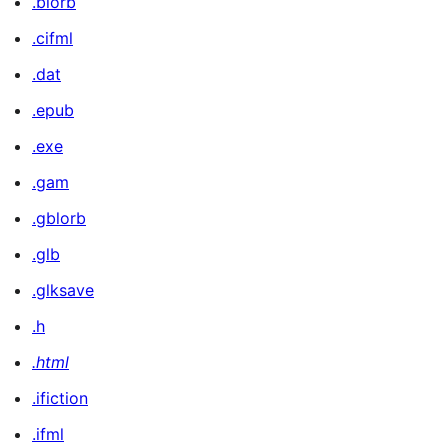
.blorb
.cifml
.dat
.epub
.exe
.gam
.gblorb
.glb
.glksave
.h
.html
.ifiction
.ifml