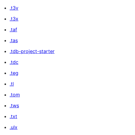
.t3v
.t3x
.taf
.tas
.tdb-project-starter
.tdc
.teg
.tl
.tom
.tws
.txt
.ulx