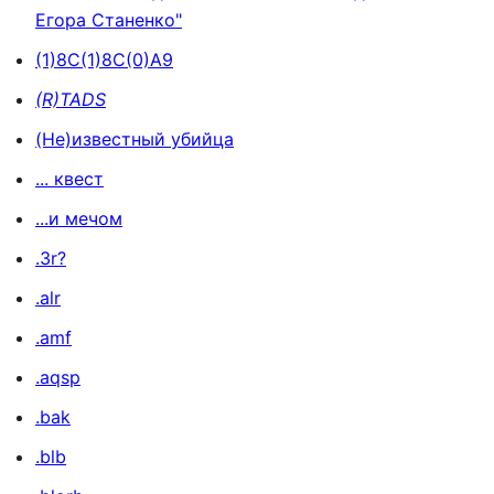
Егора Станенко"
(1)8C(1)8C(0)A9
(R)TADS
(Не)известный убийца
... квест
...и мечом
.3r?
.alr
.amf
.aqsp
.bak
.blb