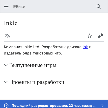
IFВики
Най
Inkle
Язык
Следить
Про
Компания inkle Ltd. Разработчик движка
ink
и
издатель ряда текстовых игр.
Выпущенные игры
Проекты и разработки
Последний раз редактировалась 22 часа назад
участником