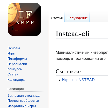
Статья
Обсуждение
Instead-cli
Перейти
Перейти
Основы
к
к
Минималистичный интерпре
Игры
навигации
поиску
помощь в тестировании игр.
Платформы
Персоналии
См. также
Конкурсы
Статьи
Игры на INSTEAD
Календарь
навигация
Заглавная страница
Портал сообщества
Избранные игры