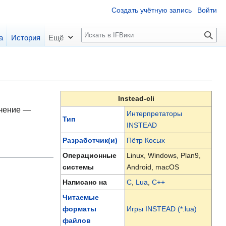
Создать учётную запись
Войти
П
а
История
Ещё
о
и
с
к
Instead-cli
ачение —
Интерпретаторы
Тип
INSTEAD
Разработчик(и)
Пётр Косых
Операционные
Linux, Windows, Plan9,
системы
Android, macOS
Написано на
C
,
Lua
,
C++
Читаемые
форматы
Игры INSTEAD (*.lua)
файлов