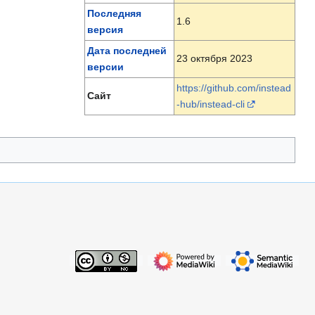
Последняя
1.6
версия
Дата последней
23 октября 2023
версии
https://github.com/instead
Сайт
-hub/instead-cli