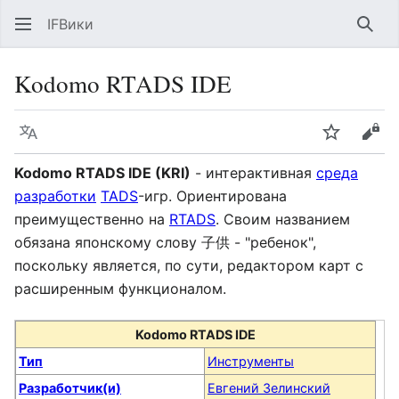
IFВики
Най
Kodomo RTADS IDE
Язык
Следить
Про
Kodomo RTADS IDE (KRI)
- интерактивная
среда
разработки
TADS
-игр. Ориентирована
преимущественно на
RTADS
. Своим названием
обязана японскому слову 子供 - "ребенок",
поскольку является, по сути, редактором карт с
расширенным функционалом.
Kodomo RTADS IDE
Тип
Инструменты
Разработчик(и)
Евгений Зелинский