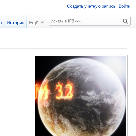
Создать учётную запись
Войти
П
а
История
Ещё
о
и
с
к