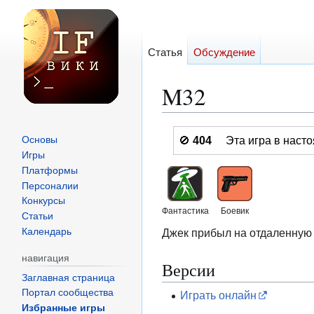
Статья
Обсуждение
M32
Перейти
Перейти
🚫
404
Эта игра в нас
Основы
к
к
Игры
навигации
поиску
Платформы
Персоналии
Конкурсы
Фантастика
Боевик
Статьи
Джек прибыл на отдаленную п
Календарь
навигация
Версии
Заглавная страница
Портал сообщества
Играть онлайн
Избранные игры