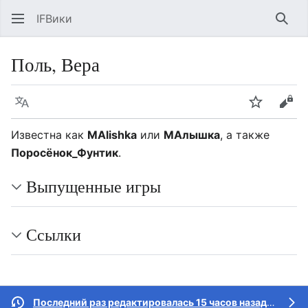
IFВики
Най
Поль, Вера
Язык
Следить
Про
Известна как
MAlishka
или
МАлышка
, а также
Поросёнок_Фунтик
.
Выпущенные игры
Ссылки
Последний раз редактировалась 15 часов назад
участн