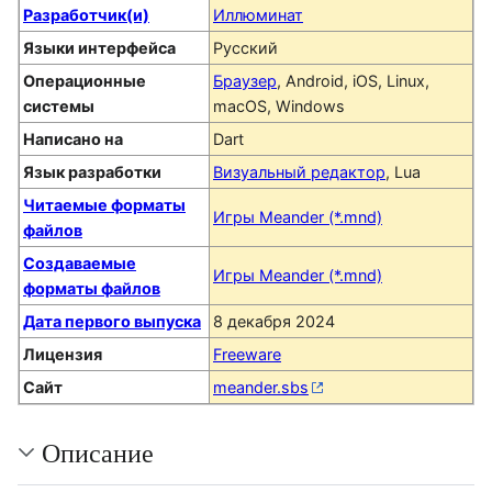
Разработчик(и)
Иллюминат
Языки интерфейса
Русский
Операционные
Браузер
, Android, iOS, Linux,
системы
macOS, Windows
Написано на
Dart
Язык разработки
Визуальный редактор
, Lua
Читаемые форматы
Игры Meander (*.mnd)
файлов
Создаваемые
Игры Meander (*.mnd)
форматы файлов
Дата первого выпуска
8 декабря 2024
Лицензия
Freeware
Сайт
meander.sbs
Описание