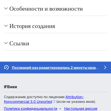
Особенности и возможности
История создания
Ссылки
Последний раз редактировалась 2 минуты назад
участ
IFВики
Содержание доступно по лицензии
Attribution-
Noncommercial 3.0 Unported
(если не указано иное).
Политика конфиденциальности
Настольная версия