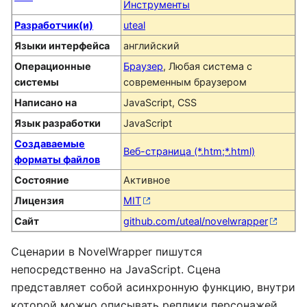
Инструменты
Разработчик(и)
uteal
Языки интерфейса
английский
Операционные
Браузер
, Любая система с
системы
современным браузером
Написано на
JavaScript, CSS
Язык разработки
JavaScript
Создаваемые
Веб-страница (*.htm;*.html)
форматы файлов
Состояние
Активное
Лицензия
MIT
Сайт
github.com/uteal/novelwrapper
Сценарии в NovelWrapper пишутся
непосредственно на JavaScript. Сцена
представляет собой асинхронную функцию, внутри
которой можно описывать реплики персонажей,