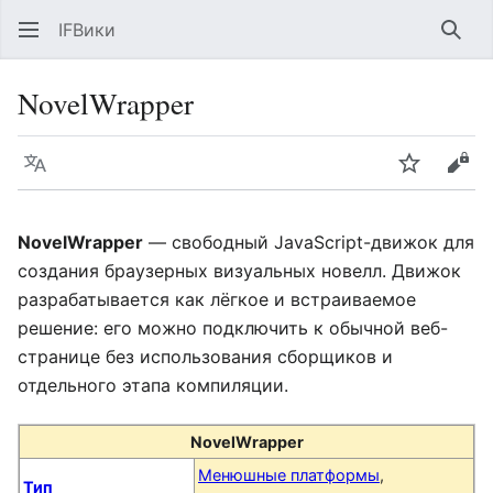
IFВики
Най
NovelWrapper
Язык
Следить
Про
NovelWrapper
— свободный JavaScript-движок для
создания браузерных визуальных новелл. Движок
разрабатывается как лёгкое и встраиваемое
решение: его можно подключить к обычной веб-
странице без использования сборщиков и
отдельного этапа компиляции.
NovelWrapper
Менюшные платформы
,
Тип