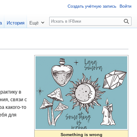
Создать учётную запись
Войти
П
а
История
Ещё
о
и
с
к
рактику в
ия, связи с
а какого-то
ебя для
Something is wrong