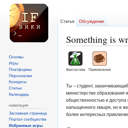
Статья
Обсуждение
Something is w
Перейти
Перейти
Основы
к
к
Игры
навигации
поиску
Платформы
Фантастика
Приключения
Персоналии
Конкурсы
Ты – студент, заканчивающи
Статьи
министерстве образования и 
Календарь
общественностью и доступа 
навигация
напыщенного хмыря, но в жиз
Заглавная страница
более интересных приключени
Портал сообщества
Избранные игры