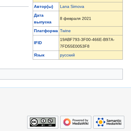
Автор(ы)
Lana Simova
Дата
8 февраля 2021
выпуска
Платформа
Twine
19ABF793-3F00-466E-B97A-
IFID
7FD55E0053F8
Язык
русский