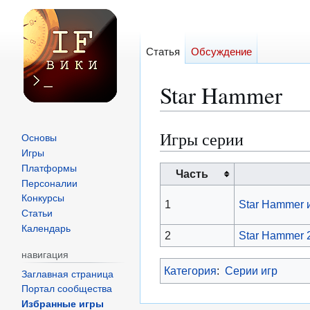
Статья
Обсуждение
Star Hammer
Игры серии
Перейти
Перейти
Основы
к
к
Игры
Платформы
навигации
поиску
Часть
Персоналии
Конкурсы
1
Star Hammer 
Статьи
Календарь
2
Star Hammer 
навигация
Категория
:
Серии игр
Заглавная страница
Портал сообщества
Избранные игры