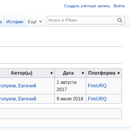
Создать учётную запись
Войти
П
а
История
Ещё
о
и
с
к
Автор(ы)
Дата
Платформа
1 августа
голуков, Евгений
FireURQ
2017
голуков, Евгений
9 июля 2018
FireURQ