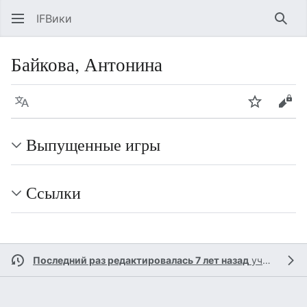
IFВики
Най
Байкова, Антонина
Язык
Следить
Про
Выпущенные игры
Ссылки
Последний раз редактировалась 7 лет назад
участником