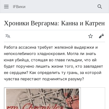
IFВики
Най
Хроники Вергарма: Канна и Катрен
Язык
Следить
Про
Работа ассасина требует железной выдержки и
непоколебимого хладнокровия. Могла ли знать
юная убийца, стоящая во главе гильдии, что ей
будет поручено лишить жизни того, кто завладеет
ее сердцем? Как определить ту грань, за которой
чувства перестают подчиняться разуму?