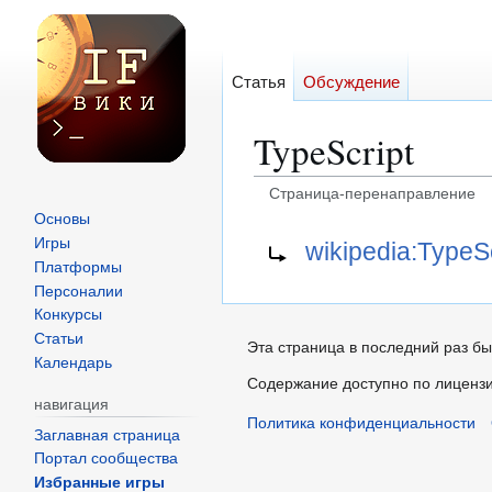
Статья
Обсуждение
TypeScript
Страница-перенаправление
Основы
Перейти
Перейти
Перенаправление на:
Игры
wikipedia:TypeSc
к
к
Платформы
навигации
поиску
Персоналии
Конкурсы
Статьи
Эта страница в последний раз бы
Календарь
Содержание доступно по лиценз
навигация
Политика конфиденциальности
Заглавная страница
Портал сообщества
Избранные игры