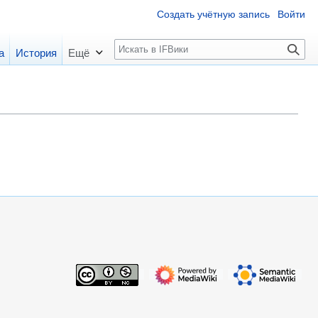
Создать учётную запись
Войти
П
а
История
Ещё
о
и
с
к