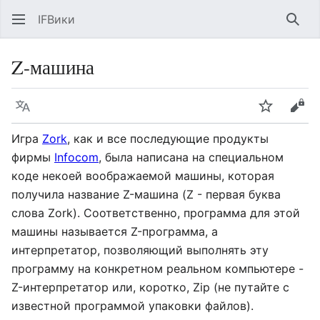
IFВики
Най
Z-машина
Язык
Следить
Про
Игра
Zork
, как и все последующие продукты
фирмы
Infocom
, была написана на специальном
коде некоей воображаемой машины, которая
получила название Z-машина (Z - первая буква
слова Zork). Соответственно, программа для этой
машины называется Z-программа, а
интерпретатор, позволяющий выполнять эту
программу на конкретном реальном компьютере -
Z-интерпретатор или, коротко, Zip (не путайте с
известной программой упаковки файлов).