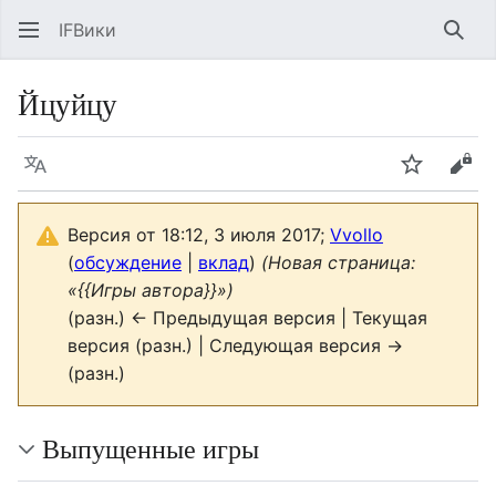
IFВики
Най
Йцуйцу
Язык
Следить
Про
Версия от 18:12, 3 июля 2017;
Vvollo
(
обсуждение
|
вклад
)
(Новая страница:
«{{Игры автора}}»)
(разн.) ← Предыдущая версия | Текущая
версия (разн.) | Следующая версия →
(разн.)
Выпущенные игры