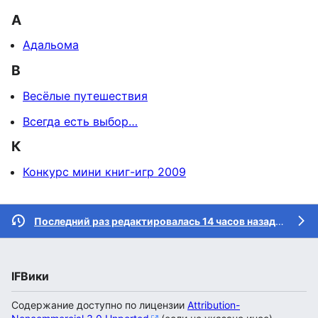
А
Адальома
В
Весёлые путешествия
Всегда есть выбор…
К
Конкурс мини книг-игр 2009
Последний раз редактировалась 14 часов назад
участн
IFВики
Содержание доступно по лицензии
Attribution-