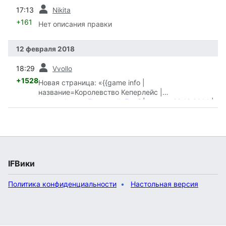
пред.
17:13
Nikita
+161
Нет описания правки
12 февраля 2018
пред.
18:29
Vvollo
+1528
Новая страница: «{{game info |
название=Королевство Кеперлейс |
автор=
Автор::Гадяцкий, Глеб
|вышла=28.12.2014 |
платф…»
IFВики
Политика конфиденциальности
Настольная версия