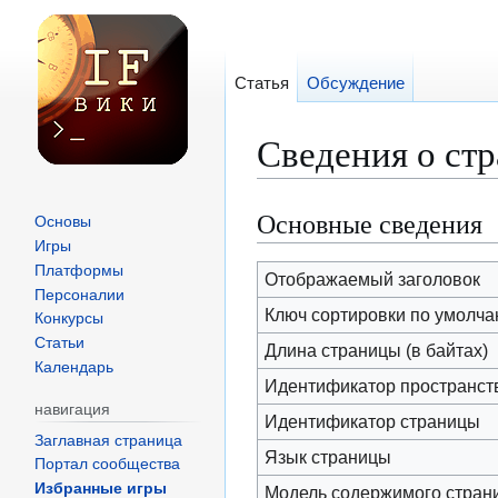
Статья
Обсуждение
Сведения о стр
Основные сведения
Перейти
Перейти
Основы
к
к
Игры
Платформы
навигации
поиску
Отображаемый заголовок
Персоналии
Ключ сортировки по умолч
Конкурсы
Статьи
Длина страницы (в байтах)
Календарь
Идентификатор пространст
навигация
Идентификатор страницы
Заглавная страница
Язык страницы
Портал сообщества
Избранные игры
Модель содержимого стран