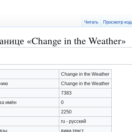
Читать
Просмотр код
анице «Change in the Weather»
Change in the Weather
анию
Change in the Weather
7383
ва имён
0
2250
ru - русский
ицы
вики-текст