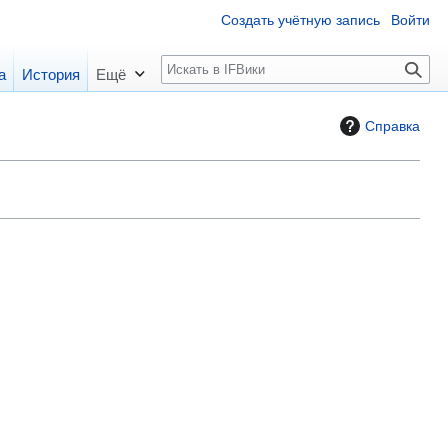
Создать учётную запись
Войти
П
а
История
Ещё
о
и
Справка
с
к