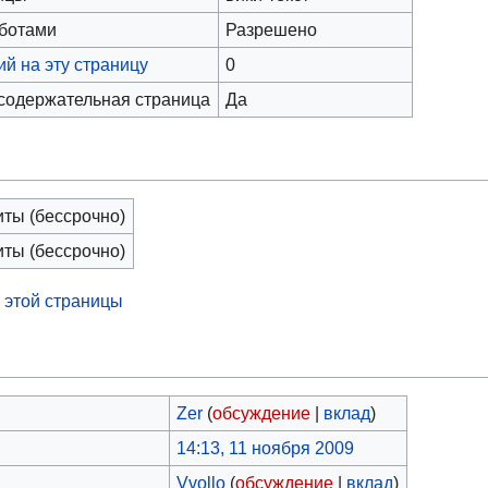
оботами
Разрешено
й на эту страницу
0
 содержательная страница
Да
иты (бессрочно)
иты (бессрочно)
 этой страницы
Zer
(
обсуждение
|
вклад
)
14:13, 11 ноября 2009
Vvollo
(
обсуждение
|
вклад
)