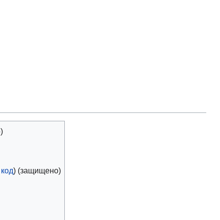
)
 код
) (защищено)