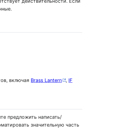
етствует действительности. Если
нные.
тов, включая
Brass Lantern
,
IF
ите предложить написать/
рматировать значительную часть