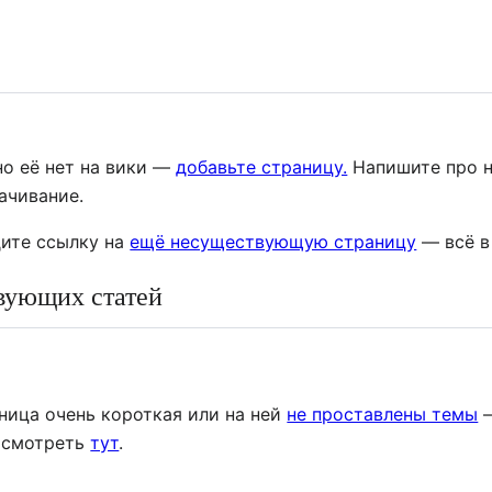
но её нет на вики —
добавьте страницу.
Напишите про не
ачивание.
дите ссылку на
ещё несуществующую страницу
— всё в
вующих статей
аница очень короткая или на ней
не проставлены темы
—
осмотреть
тут
.