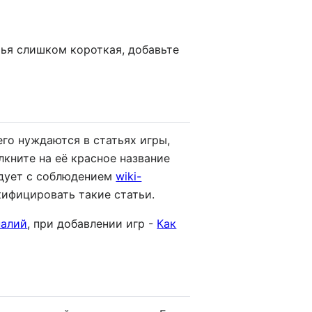
тья слишком короткая, добавьте
его нуждаются в статьях игры,
лкните на её красное название
едует с соблюдением
wiki-
икифицировать такие статьи.
налий
, при добавлении игр -
Как