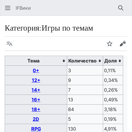
IFВики
Най
Категория
:
Игры по темам
Язык
Следить
Про
Тема
Количество
Доля
0+
3
0,11%
12+
9
0,34%
14+
7
0,26%
16+
13
0,49%
18+
84
3,18%
2D
5
0,19%
RPG
130
4,91%