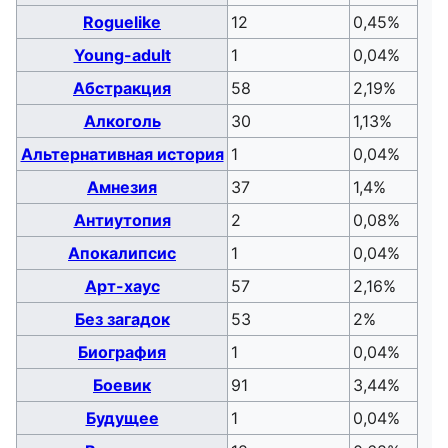
Roguelike
12
0,45%
Young-adult
1
0,04%
Абстракция
58
2,19%
Алкоголь
30
1,13%
Альтернативная история
1
0,04%
Амнезия
37
1,4%
Антиутопия
2
0,08%
Апокалипсис
1
0,04%
Арт-хаус
57
2,16%
Без загадок
53
2%
Биография
1
0,04%
Боевик
91
3,44%
Будущее
1
0,04%