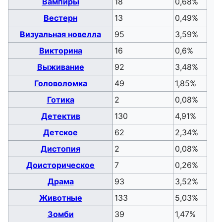
Вампиры
18
0,68%
Вестерн
13
0,49%
Визуальная новелла
95
3,59%
Викторина
16
0,6%
Выживание
92
3,48%
Головоломка
49
1,85%
Готика
2
0,08%
Детектив
130
4,91%
Детское
62
2,34%
Дистопия
2
0,08%
Доисторическое
7
0,26%
Драма
93
3,52%
Животные
133
5,03%
Зомби
39
1,47%