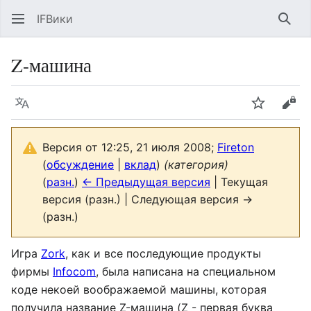
IFВики
Най
Z-машина
Язык
Следить
Про
Версия от 12:25, 21 июля 2008;
Fireton
(
обсуждение
|
вклад
)
(категория)
(
разн.
)
← Предыдущая версия
| Текущая
версия (разн.) | Следующая версия →
(разн.)
Игра
Zork
, как и все последующие продукты
фирмы
Infocom
, была написана на специальном
коде некоей воображаемой машины, которая
получила название Z-машина (Z - первая буква