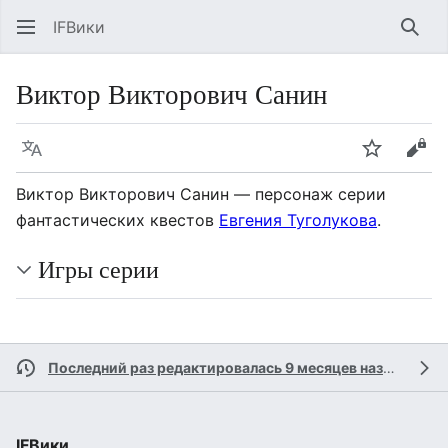
IFВики
Най
Виктор Викторович Санин
Язык
Следить
Про
Виктор Викторович Санин — персонаж серии
фантастических квестов
Евгения Туголукова
.
Игры серии
Последний раз редактировалась 9 месяцев назад
участ
IFВики