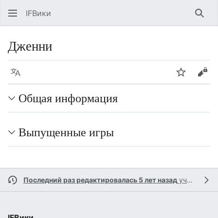
IFВики
Най
Дженни
Язык
Следить
Про
Общая информация
Выпущенные игры
Последний раз редактировалась 5 лет назад
участником
IFВики