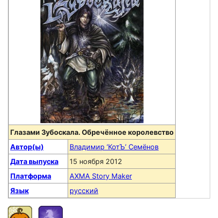
Глазами Зубоскала. Обречённое королевство
Автор(ы)
Владимир ‘КотЪ’ Семёнов
Дата выпуска
15 ноября 2012
Платформа
AXMA Story Maker
Язык
русский