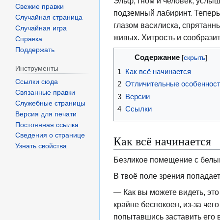
Эльф, гном и человек, услыш
Свежие правки
подземный лабиринт. Теперь
Случайная страница
глазом василиска, спрятанн
Случайная игра
живых. Хитрость и сообразит
Справка
Поддержать
Содержание
Инструменты
1
Как всё начинается
Ссылки сюда
2
Отличительные особеннос
Связанные правки
3
Версии
Служебные страницы
4
Ссылки
Версия для печати
Постоянная ссылка
Сведения о странице
Как всё начинается
Узнать свойства
Безликое помещение с белым
В твоё поле зрения попадает
— Как вы можете видеть, это
крайне беспокоен, из-за чег
попытавшись заставить его 