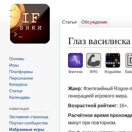
Статья
Обсуждение
Глаз василиска
Перейти
Перейти
Основы
к
к
Игры
навигации
поиску
Платформы
Фэнтези
RPG
Roguelike
Лаб
Персоналии
Конкурсы
Жанр:
Фэнтезийный Rogue-п
Статьи
генерацией игрового мира.
Календарь
Возрастной рейтинг:
16+.
навигация
Расчётное время прохожд
Заглавная страница
минут при повторном.
Портал сообщества
Избранные игры