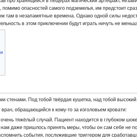
ав про хранящийся в пещерах магический артефакт, независ
, помимо опасностей самого подземелья, им предстоит сраз
ым там в незапамятные времена. Однако одной силы недост
ельность в этом приключении будут играть ничуть не меньш
ти
и стенами. Под тобой твёрдая кушетка, над тобой высокий
 врач, обращающийся к кому-то за изголовьем кровати:
 очень тяжёлый случай. Пациент находится в глубоком шоке
о нам даже пришлось принять меры, чтобы он сам себе не по
вспомнить события, послужившие триггером для сработавш