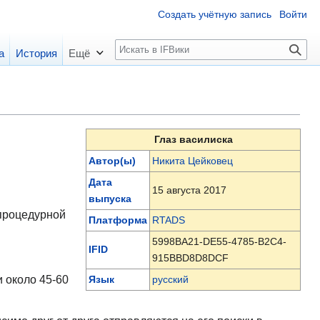
Создать учётную запись
Войти
П
а
История
Ещё
о
и
с
к
Глаз василиска
Автор(ы)
Никита Цейковец
Дата
15 августа 2017
выпуска
процедурной
Платформа
RTADS
5998BA21-DE55-4785-B2C4-
IFID
915BBD8D8DCF
 около 45-60
Язык
русский