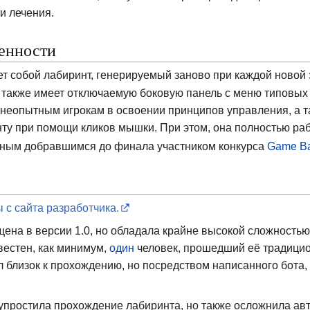
и лечения.
енности
т собой лабиринт, генерируемый заново при каждой новой 
а также имеет отключаемую боковую панель с меню типовы
неопытным игрокам в освоении принципов управления, а т
у при помощи кликов мышки. При этом, она полностью работ
нным добравшимся до финала участником конкурса
Game Ba
 с сайта разработчика.
ена в версии 1.0, но обладала крайне высокой сложность
вестен, как минимум,
один
человек, прошедший её традицион
л близок к прохождению, но посредством написанного бота
упростила прохождение лабиринта, но также осложнила ав