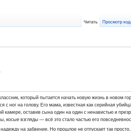
Читать
Просмотр код
ь
ассник, который пытается начать новую жизнь в новом го
лся с ног на голову. Его мама, известная как серийная убий
ой камере, оставив сына один на один с ненавистью и през
ы, косые взгляды — всё это стало частью его повседневнос
 надежду на забвение. Но прошлое не отпускает так просто