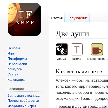
Статья
Обсуждение
Две души
Перейти
Перейти
Основы
к
к
Игры
навигации
поиску
Платформы
Драма
Школа
Повседневност
Персоналии
Как всё начинается
Конкурсы
Статьи
Календарь
Алексей — обычный старшекл
того, как его мир переверну
навигация
покончила с собой в тюремн
Заглавная страница
окружающих. Травля, допрос
Портал сообщества
Переезд в другой город даёт
Избранные игры