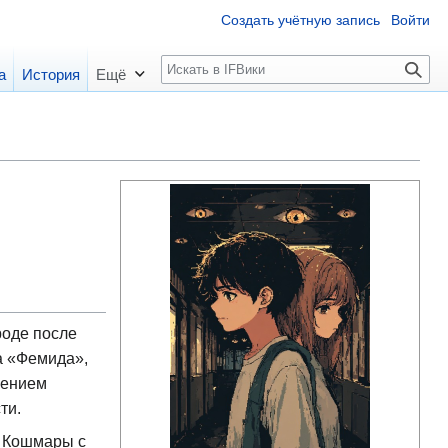
Создать учётную запись
Войти
П
а
История
Ещё
о
и
с
к
роде после
ца «Фемида»,
рением
ти.
. Кошмары с