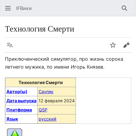
IFВики
Най
Технология Смерти
Язык
Следить
Про
Приключенческий симулятор, про жизнь сорока
летнего мужика, по имени Игорь Князев.
Технология Смерти
Автор(ы)
Сауляк
Дата выпуска
12 февраля 2024
Платформа
QSP
Язык
русский