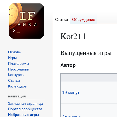
Статья
Обсуждение
Kot211
Выпущенные игры
Перейти
Перейти
Основы
к
к
Игры
Платформы
навигации
поиску
Автор
Персоналии
Конкурсы
Статьи
Календарь
19 минут
навигация
Заглавная страница
Портал сообщества
Избранные игры
Аркириус