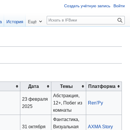
Создать учётную запись
Войти
П
а
История
Ещё
о
и
с
к
Дата
Темы
Платформа
Абстракция,
23 февраля
12+, Побег из
Ren'Py
2025
комнаты
Фантастика,
31 октября
Визуальная
AXMA Story