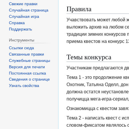
Свежие правки
Правила
Случайная страница
Случайная игра
Учавствовать может любой ж
Справка
выложить архив на любом сер
Поддержать
традиции зимних конкурсов п
Инструменты
приема квестов на конкурс 1
Ссылки сюда
Темы конкурса
Связанные правки
Служебные страницы
Версия для печати
Участникам предлагаются дв
Постоянная ссылка
Тема 1 - это продолжение кве
Сведения о странице
Охотник, Татьяна Оделл, до
Узнать свойства
должна остатся неустановлен
получицца мега-игра-сериал,
Ознакомицца с квестом завя
Тема 2 - написать квест с и
словом-фиксатом являлось с