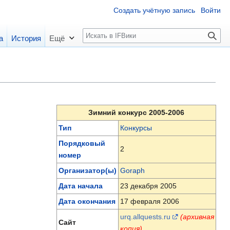
Создать учётную запись
Войти
П
а
История
Ещё
о
и
с
к
Зимний конкурс 2005-2006
Тип
Конкурсы
Порядковый
2
номер
Организатор(ы)
Goraph
Дата начала
23 декабря 2005
Дата окончания
17 февраля 2006
urq.allquests.ru
(архивная
Сайт
копия)