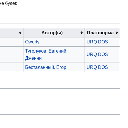
е будет.
Автор(ы)
Платформа
Qwerty
URQ DOS
Туголуков, Евгений
,
URQ DOS
Дженни
Бесталанный, Егор
URQ DOS