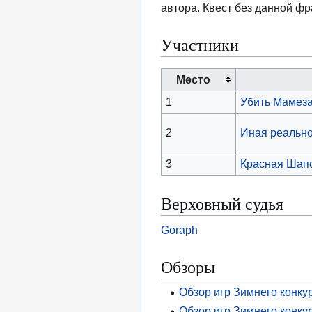
автора. Квест без данной фр
Участники
Место
1
Убить Мамез
2
Иная реально
3
Красная Шап
Верховный судья
Goraph
Обзоры
Обзор игр Зимнего конку
Обзор игр Зимнего конкур