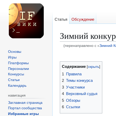
Статья
Обсуждение
Зимний конкур
(перенаправлено с «
Зимний К
Основы
Перейти
Перейти
Игры
к
к
Платформы
Содержание
навигации
поиску
Персоналии
1
Правила
Конкурсы
Статьи
2
Темы конкурса
Календарь
3
Участники
4
Верховный судья
навигация
5
Обзоры
Заглавная страница
6
Ссылки
Портал сообщества
Избранные игры