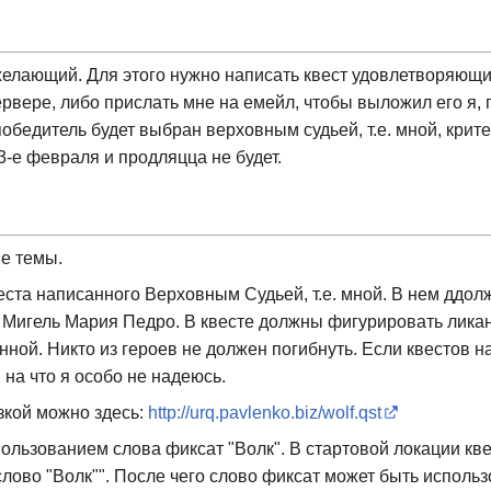
елающий. Для этого нужно написать квест удовлетворяющий
вере, либо прислать мне на емейл, чтобы выложил его я, п
обедитель будет выбран верховным судьей, т.е. мной, крит
3-е февраля и продляцца не будет.
е темы.
ста написанного Верховным Судьей, т.е. мной. В нем ддолжн
н Мигель Мария Педро. В квесте должны фигурировать лик
ной. Никто из героев не должен погибнуть. Если квестов н
 на что я особо не надеюсь.
зкой можно здесь:
http://urq.pavlenko.biz/wolf.qst
спользованием слова фиксат "Волк". В стартовой локации кв
лово "Волк"". После чего слово фиксат может быть использ