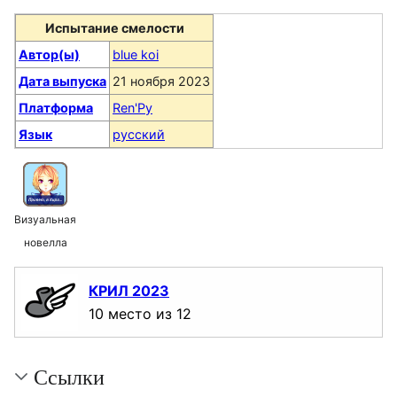
Испытание смелости
Автор(ы)
blue koi
Дата выпуска
21 ноября 2023
Платформа
Ren'Py
Язык
русский
Визуальная
новелла
КРИЛ 2023
10 место из 12
Ссылки