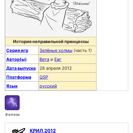
История неправильной принцессы
Серия игр
Зелёные холмы
(часть 1)
Автор(ы)
Вета
и
Евг
Дата выпуска
28 апреля 2012
Платформа
QSP
Язык
русский
Фэнтези
КРИЛ 2012