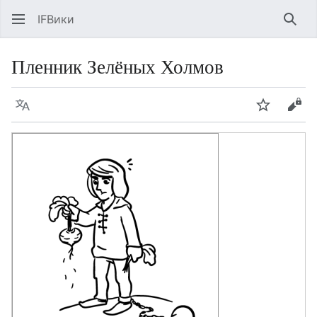
IFВики
Най
Пленник Зелёных Холмов
Язык
Следить
Про