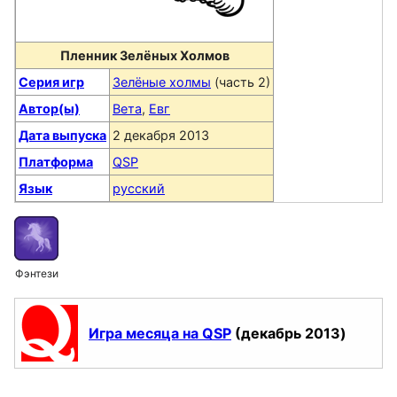
Пленник Зелёных Холмов
Серия игр
Зелёные холмы
(часть 2)
Автор(ы)
Вета
,
Евг
Дата выпуска
2 декабря 2013
Платформа
QSP
Язык
русский
Фэнтези
Игра месяца на QSP
(декабрь 2013)